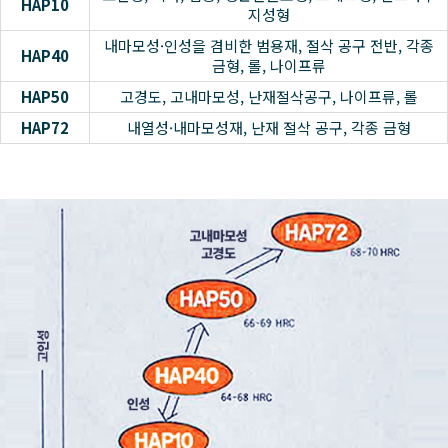
HAP10
지성형
내마모성·인성을 겸비한 범용재, 절삭 공구 전반, 각종
HAP40
금형, 롤, 나이프류
HAP50
고경도, 고내마모성, 난재절삭공구, 나이프류, 롤
HAP72
내열성·내마모성재, 난재 절삭 공구, 각종 금형